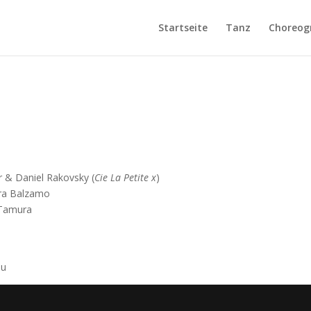
Startseite
Tanz
Choreogr
er & Daniel Rakovsky (
Cie La Petite x
)
era Balzamo
 Tamura
au